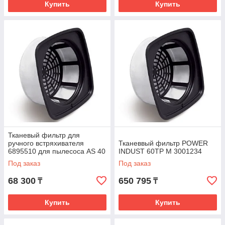
Купить
Купить
Тканевый фильтр для
ручного встряхивателя
Тканеввый фильтр POWER
6895510 для пылесоса AS 40
INDUST 60TP M 3001234
KS
Под заказ
Под заказ
68 300
650 795
₸
₸
Купить
Купить