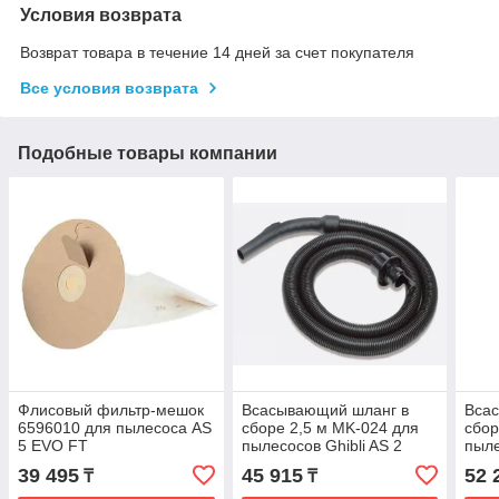
Условия возврата
Возврат товара в течение 14 дней за счет покупателя
Все условия возврата
Подобные товары компании
Флисовый фильтр-мешок
Всасывающий шланг в
Вса
6596010 для пылесоса AS
сборе 2,5 м MK-024 для
сбор
5 EVO FT
пылесосов Ghibli AS 2
пыле
39 495
45 915
52 
₸
₸