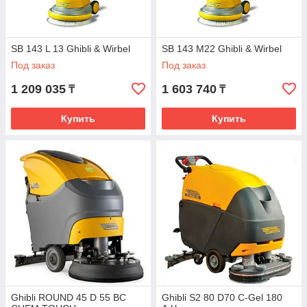
SB 143 L 13 Ghibli & Wirbel
SB 143 М22 Ghibli & Wirbel
Под заказ
Под заказ
1 209 035
1 603 740
₸
₸
Купить
Купить
Ghibli ROUND 45 D 55 BC
Ghibli S2 80 D70 C-Gel 180