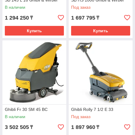
SB 143 L 16 Ghibli & Wirbel
SB HS 1000 Ghibli & Wirbel
В наличии
Под заказ
1 294 250
1 697 795
₸
₸
Купить
Купить
Ghibli Fr 30 SM 45 BC
Ghibli Rolly 7 1/2 E 33
В наличии
Под заказ
3 502 505
1 897 960
₸
₸