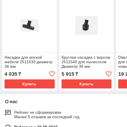
Насадка для мягкой
Круглая насадка с ворсом
Овал
мебели 2511530 диаметр
2511540 для пылесосов
для 
36 мм
Диаметр 36 мм
ном
прин
4 035
5 915
19 
₸
₸
Купить
Купить
О нас
Рейтинг не сформирован
Менее 5 отзывов за последний год