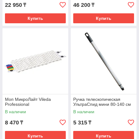
22 950
46 200
₸
₸
Купить
Купить
Моп МикроЛайт Vileda
Ручка телескопическая
Professional
УльтраСпид мини 80-140 см
В наличии
В наличии
8 470
5 315
₸
₸
Купить
Купить