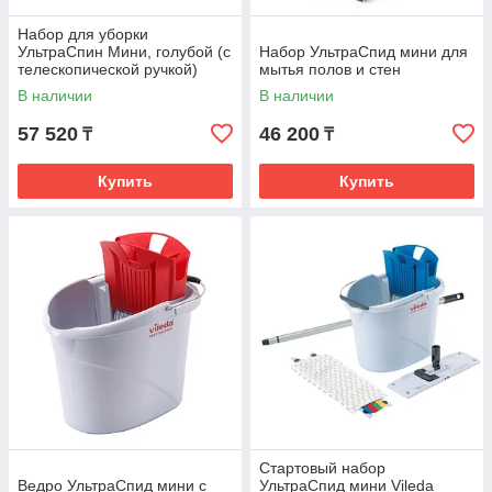
Набор для уборки
УльтраСпин Мини, голубой (с
Набор УльтраСпид мини для
телескопической ручкой)
мытья полов и стен
В наличии
В наличии
57 520
46 200
₸
₸
Купить
Купить
Стартовый набор
Ведро УльтраСпид мини с
УльтраСпид мини Vileda