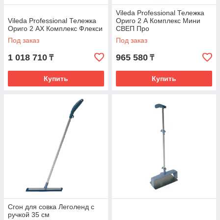
впитывающие, не оставляют разводов. Эти
Vileda Professional Тележка
изделия можно использовать без употребления
Vileda Professional Тележка
Ориго 2 А Комплекс Мини
дополнительных моющих средств. Реализуем
Ориго 2 АХ Комплекс Флекси
СВЕП Про
антибактериальные салфетки с нанесением
Под заказ
Под заказ
хлорида серебра, салфетки для протирки посуды
и столовых приборов, салфетки-губки с
1 018 710
965 580
₸
₸
повышенным впитыванием и абсорбированием
влаги.
Купить
Купить
Сгон для совка Леголенд с
ручкой 35 см