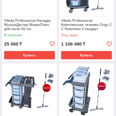
Vileda Professional Насадка
Vileda Professional
МультиДастер МикроПлюс
Комплексная тележка Origo 2
для пыли 50 см,
C Комплекс Стандарт
В наличии
Под заказ
25 060
1 106 490
₸
₸
Купить
Купить
Салфетки для протирки
Салфетки для профессионального клининга
созданы на основе уникальных патентованных
технологий. Они более долговечные,