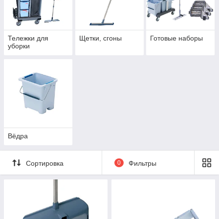
на рынок Казахстана клининговую
продукцию от ведущих европейских
брендов.
Тележки для
Щетки, сгоны
Готовые наборы
Мы предоставляем и внедряем самые
уборки
передовые технологии в клининге, превращая
уборку в высокопродуктивное, экономичное,
профессиональное занятие.
Вёдра
Сортировка
0
Фильтры