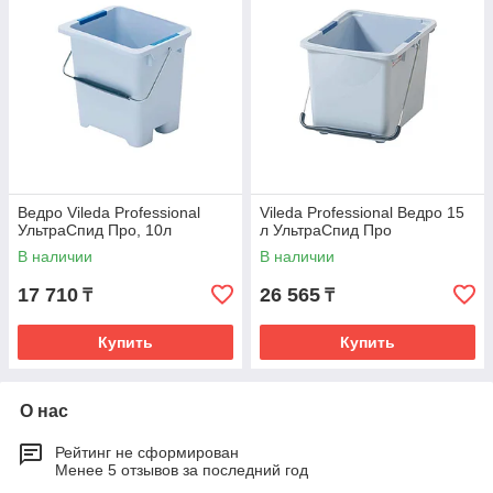
Оставляйте заявку на сайте или звоните по телефону.
Ведро Vileda Professional
Vileda Professional Ведро 15
УльтраСпид Про, 10л
л УльтраСпид Про
В наличии
В наличии
Наши сотрудники помогут вам в выборе товара и
заключении сделки.
17 710
26 565
₸
₸
Купить
Купить
О нас
Рейтинг не сформирован
Менее 5 отзывов за последний год