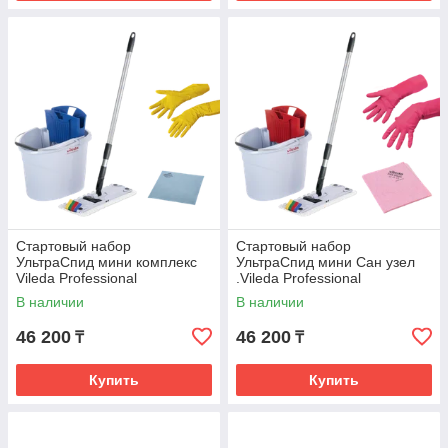
подтверждает популярность этого производителя
во всем мире. Щетки для мытья полов и стен,
скребки и лопатки для столов и пола,
кондитерские кисти, ершики и щетки для
различных емкостей – все это и многое другое
есть на нашем сайте.
Каталог
Стартовый набор
Стартовый набор
Схема работы с покупателем
УльтраСпид мини комплекс
УльтраСпид мини Сан узел
Vileda Professional
.Vileda Professional
В наличии
В наличии
46 200
46 200
₸
₸
Купить
Купить