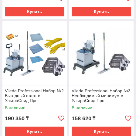
Купить
Купить
Vileda Professional Набор №2
Vileda Professional Набор №3
Выгодный старт с
Необходимый минимум с
Инвентарь для пищевой индустрии
УльтраСпид Про
УльтраСпид Про
В наличии
В наличии
«Cleanetica» предлагает полный набор
уборочного инвентаря для пищевой
190 350
158 620
₸
₸
промышленности от датского производителя.
Бренд «Vikan» существует более ста лет. 75%
Купить
Купить
продукции отправляется на экспорт, что