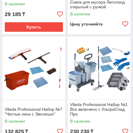
Совок для мусора Леголэнд
В наличии
открытый с ручкой
29 185
В наличии
₸
Цену уточняйте
Купить
Перчатки для защиты рук
Защита и гигиена рук крайне важна для
работников клининговых компаний. Перчатки
защитят руки от агрессивной химии, постоянного
воздействия воды, предотвратят кожные
заболевания, травмы и заражения. В нашем
ассортименте есть перчатки из латекса и резины,
с хлопковым и восковым покрытием,
неопреновой обработкой, нитриловые перчатки
для аллергиков, универсальные и многоцелевые.
Vileda Professional Набор №1
Vileda Professional Набор №7
Все включено с УльтраСпид
"Чистые окна с Эволюшн"
Про
В наличии
В наличии
132 825
230 230
₸
₸