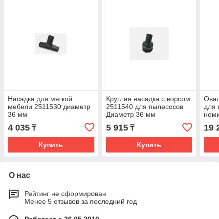
Насадка для мягкой
Круглая насадка с ворсом
Овал
мебели 2511530 диаметр
2511540 для пылесосов
для 
36 мм
Диаметр 36 мм
ном
прин
4 035
5 915
19 
₸
₸
Купить
Купить
О нас
Рейтинг не сформирован
Менее 5 отзывов за последний год