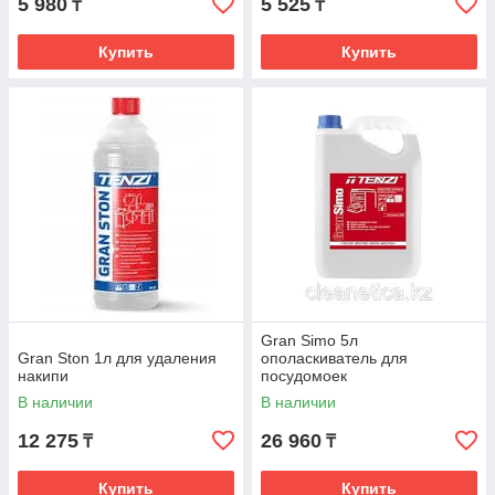
5 980
5 525
₸
₸
Купить
Купить
Gran Simo 5л
Gran Ston 1л для удаления
ополаскиватель для
накипи
посудомоек
В наличии
В наличии
12 275
26 960
₸
₸
Купить
Купить