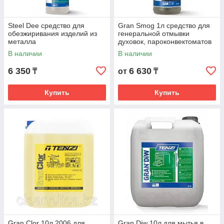
Steel Dee средство для
Gran Smog 1л средство для
обезжиривания изделий из
генеральной отмывки
металла
духовок, пароконвектоматов
и гриля
В наличии
В наличии
6 350
6 630
₸
от
₸
Купить
Купить
Gran Clor 10л 2006 для
Gran Diw 10л для мытья в