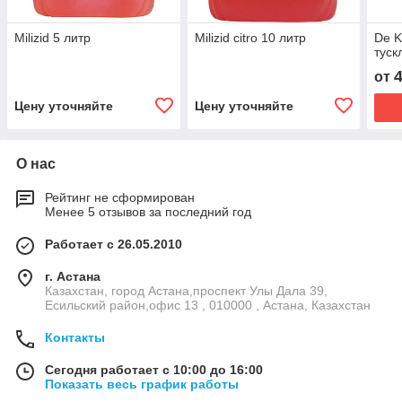
Milizid 5 литр
Milizid citro 10 литр
De K
туск
от
Цену уточняйте
Цену уточняйте
О нас
Рейтинг не сформирован
Менее 5 отзывов за последний год
Работает с 26.05.2010
г. Астана
Казахстан, город Астана,проспект Улы Дала 39,
Есильский район,офис 13 , 010000 , Астана, Казахстан
Контакты
Сегодня работает с 10:00 до 16:00
Показать весь график работы