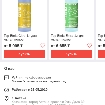
Top Efekt Citro 1л для
Top Efekt Extra 1л для
Top 
мытья полов
мытья полов
мыть
5 995
6 655
от
₸
от
₸
от
Купить
Купить
О нас
Рейтинг не сформирован
Менее 5 отзывов за последний год
Работает с 26.05.2010
г. Астана
Казахстан, город Астана,проспект Улы Дала 39,