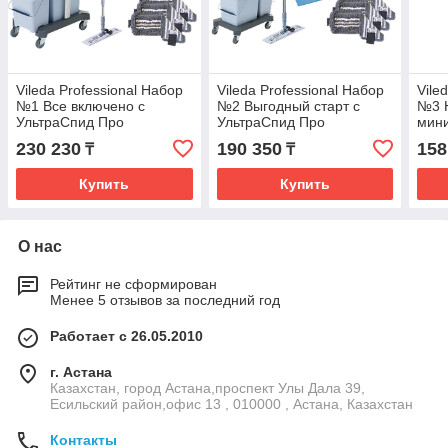
Vileda Professional Набор
Vileda Professional Набор
Vile
№1 Все включено с
№2 Выгодный старт с
№3 
УльтраСпид Про
УльтраСпид Про
мин
Про
230 230
190 350
158
₸
₸
Купить
Купить
О нас
Рейтинг не сформирован
Менее 5 отзывов за последний год
Работает с 26.05.2010
г. Астана
Казахстан, город Астана,проспект Улы Дала 39,
Есильский район,офис 13 , 010000 , Астана, Казахстан
Контакты