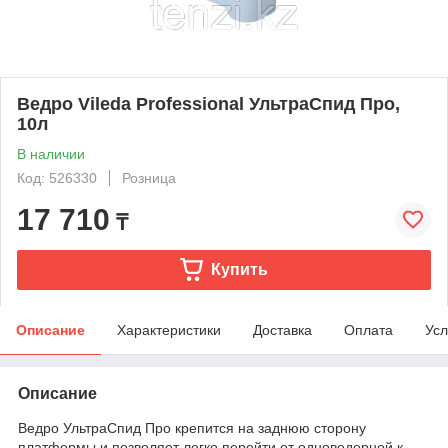
Ведро Vileda Professional УльтраСпид Про,
10л
В наличии
Код: 526330
Розница
17 710
₸
Купить
Описание
Характеристики
Доставка
Оплата
Усл
Описание
Ведро УльтраСпид Про крепится на заднюю сторону
платформы и позволяет легко перейти от одноведерной к