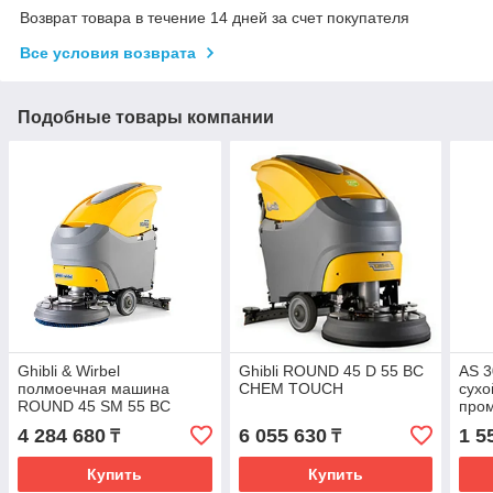
Возврат товара в течение 14 дней за счет покупателя
Все условия возврата
Подобные товары компании
Ghibli & Wirbel
Ghibli ROUND 45 D 55 BC
AS 3
полмоечная машина
CHEM TOUCH
сухо
ROUND 45 SM 55 BC
пром
PLUS
Wirb
4 284 680
6 055 630
1 5
₸
₸
Купить
Купить