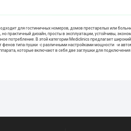
одходит для гостиничных номеров, домов престарелых или больни
, но практичный дизайн, просты в эксплуатации, устойчивы, экон
ое потребление. В этой категории Mediclinics предлагает широкий
т фенов типа пушки -с различными настройками мощности -и авто
ппарата, которые включают в себя две заглушки для подключения