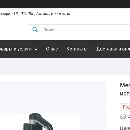
,офис 13 , 010000, Астана, Казахстан
овары и услуги
О нас
Контакты
Доставка и опл
Med
исп
Под
О
Цен