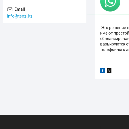
Info@tenzi.kz
Это решение п
имеют простой
сбалансированн
варьируются о
телефонного а