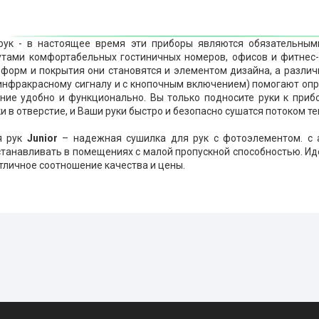
рук - в настоящее время эти приборы являются обязательным
утами комфортабельных гостиничных номеров, офисов и фитнес
форм и покрытия они становятся и элементом дизайна, а различ
инфракрасному сигналу и с кнопочным включением) помогают опр
ние удобно и функционально. Вы только подносите руки к прибо
и в отверстие, и Ваши руки быстро и безопасно сушатся потоком т
я рук
Junior
– надежная сушилка для рук с фотоэлементом. с 
танавливать в помещениях с малой пропускной способностью. Ид
Отличное соотношение качества и цены.