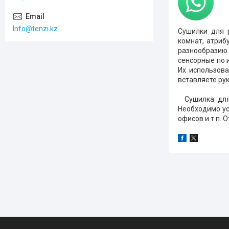
Info@tenzi.kz
Сушилки для 
комнат, атриб
разнообразию 
сенсорные по 
Их использова
вставляете рук
Сушилка дл
Необходимо ус
офисов и т.п. 