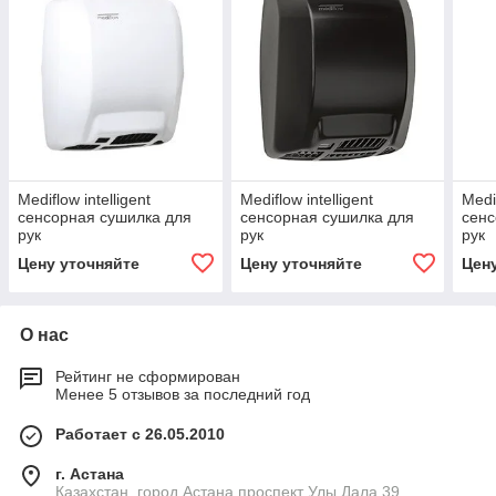
Mediflow intelligent
Mediflow intelligent
Medif
сенсорная сушилка для
сенсорная сушилка для
сенс
рук
рук
рук
Цену уточняйте
Цену уточняйте
Цен
О нас
Рейтинг не сформирован
Менее 5 отзывов за последний год
Работает с 26.05.2010
г. Астана
Казахстан, город Астана,проспект Улы Дала 39,