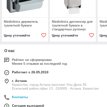
Mediclinics держатель
Mediclinics диспенсер для
Medi
туалетной бумаги
туалетной бумаги в
туал
cтандартных рулонах
Цену уточняйте
Цену уточняйте
Цен
О нас
Рейтинг не сформирован
Менее 5 отзывов за последний год
Работает с 26.05.2010
г. Астана
Казахстан, город Астана,проспект Улы Дала 39,
Есильский район,офис 13 , 010000 , Астана, Казахстан
Контакты
Сегодня выходной