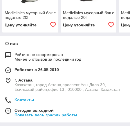
Mediclinics мусорный бак с
Mediclinics мусорный бак с
Medi
педалью 20l
педалью 20l
педа
Цену уточняйте
Цену уточняйте
Цен
О нас
Рейтинг не сформирован
Менее 5 отзывов за последний год
Работает с 26.05.2010
г. Астана
Казахстан, город Астана,проспект Улы Дала 39,
Есильский район,офис 13 , 010000 , Астана, Казахстан
Контакты
Сегодня выходной
Показать весь график работы