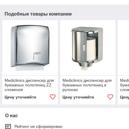
Подобные товары компании
Mediclinics диспенсер для
Mediclinics диспенсер для
Medi
бумажных полотенец ZZ
бумажных полотенец в
бум
сложения
рулонах
сло
Цену уточняйте
Цену уточняйте
Цен
О нас
Рейтинг не сформирован