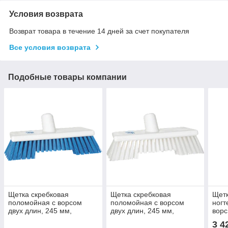
Условия возврата
Возврат товара в течение 14 дней за счет покупателя
Все условия возврата
Подобные товары компании
Щетка скребковая
Щетка скребковая
Щетк
поломойная с ворсом
поломойная с ворсом
ногт
двух длин, 245 мм,
двух длин, 245 мм,
ворс
Жесткий ворс, синий цвет
Жесткий ворс, белый цвет
3 4