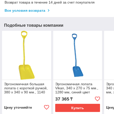
Возврат товара в течение 14 дней за счет покупателя
Все условия возврата
Подобные товары компании
Эргономичная большая
Эргономичная лопата
Эрго
лопата с короткой ручкой,
Vikan, 340 x 270 x 75 мм.,
340 
380 x 340 x 90 мм., 1140
1280 мм, синий цвет
мм, 
мм, желтый цвет
37 365
₸
Цену уточняйте
Цен
Купить