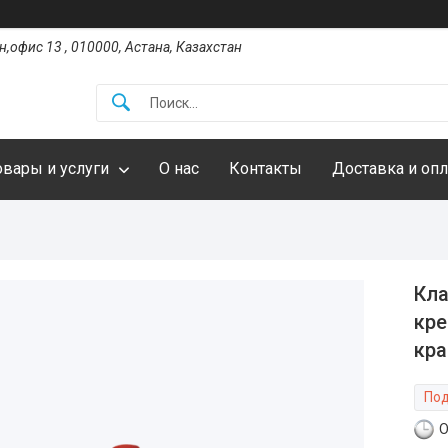
,офис 13 , 010000, Астана, Казахстан
овары и услуги
О нас
Контакты
Доставка и опл
Кла
кре
кра
Под
О