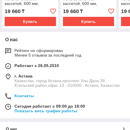
кассетой, 600 мм,
кассетой, 600 мм,
касс
Розовый цвет
зеленый цвет
цвет
19 660
19 660
19 
₸
₸
Купить
Купить
О нас
Рейтинг не сформирован
Менее 5 отзывов за последний год
Работает с 26.05.2010
г. Астана
Казахстан, город Астана,проспект Улы Дала 39,
Есильский район,офис 13 , 010000 , Астана, Казахстан
Контакты
Сегодня работает с 09:00 до 18:00
Показать весь график работы
О нас