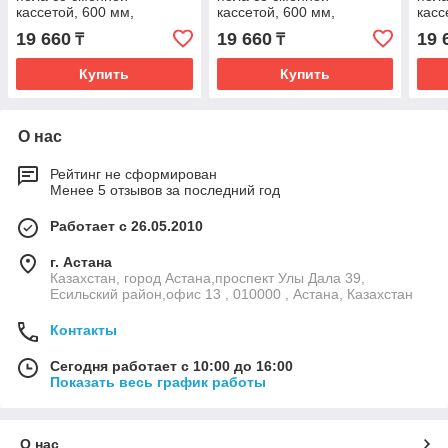
кассетой, 600 мм,
кассетой, 600 мм,
касс
Розовый цвет
зеленый цвет
цвет
19 660
19 660
19 
₸
₸
Купить
Купить
О нас
Рейтинг не сформирован
Менее 5 отзывов за последний год
Работает с 26.05.2010
г. Астана
Казахстан, город Астана,проспект Улы Дала 39,
Есильский район,офис 13 , 010000 , Астана, Казахстан
Контакты
Сегодня работает с 10:00 до 16:00
Показать весь график работы
О нас