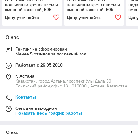
подвижным креплением и
подвижным креплением и
под
сменной кассетой, 505
сменной кассетой, 505
смен
мм, зеленый цвет
мм, синий цвет
мм, 
Цену уточняйте
Цену уточняйте
Цен
О нас
Рейтинг не сформирован
Менее 5 отзывов за последний год
Работает с 26.05.2010
г. Астана
Казахстан, город Астана,проспект Улы Дала 39,
Есильский район,офис 13 , 010000 , Астана, Казахстан
Контакты
Сегодня выходной
Показать весь график работы
О нас