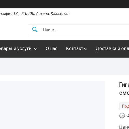
,офис 13 , 010000, Астана, Казахстан
овары и услуги
О нас
Контакты
Доставка и опл
Гиг
сме
Под
О
Цен