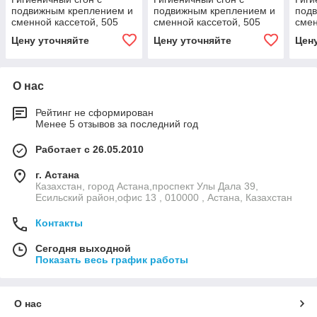
подвижным креплением и
подвижным креплением и
под
сменной кассетой, 505
сменной кассетой, 505
смен
мм, зеленый цвет
мм, синий цвет
мм, 
Цену уточняйте
Цену уточняйте
Цен
О нас
Рейтинг не сформирован
Менее 5 отзывов за последний год
Работает с 26.05.2010
г. Астана
Казахстан, город Астана,проспект Улы Дала 39,
Есильский район,офис 13 , 010000 , Астана, Казахстан
Контакты
Сегодня выходной
Показать весь график работы
О нас