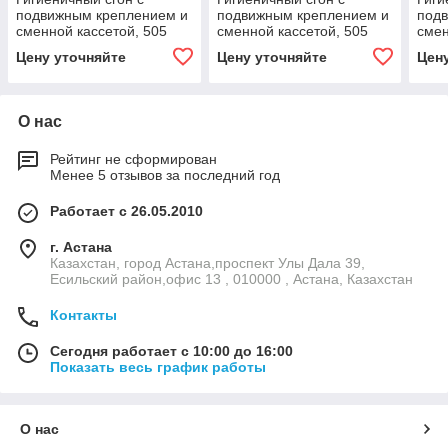
подвижным креплением и
подвижным креплением и
под
сменной кассетой, 505
сменной кассетой, 505
смен
мм, зеленый цвет
мм, синий цвет
мм, 
Цену уточняйте
Цену уточняйте
Цен
О нас
Рейтинг не сформирован
Менее 5 отзывов за последний год
Работает с 26.05.2010
г. Астана
Казахстан, город Астана,проспект Улы Дала 39,
Есильский район,офис 13 , 010000 , Астана, Казахстан
Контакты
Сегодня работает с 10:00 до 16:00
Показать весь график работы
О нас