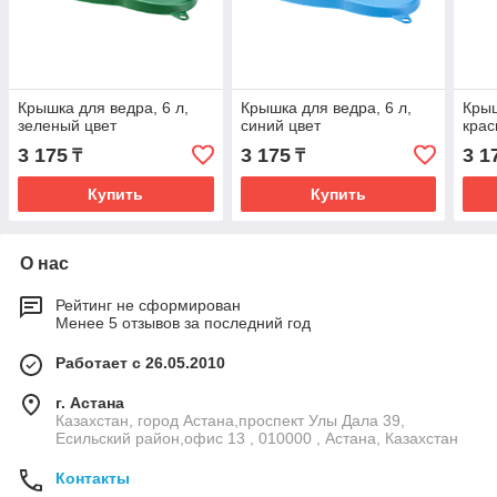
Крышка для ведра, 6 л,
Крышка для ведра, 6 л,
Крыш
зеленый цвет
синий цвет
крас
3 175
3 175
3 1
₸
₸
Купить
Купить
О нас
Рейтинг не сформирован
Менее 5 отзывов за последний год
Работает с 26.05.2010
г. Астана
Казахстан, город Астана,проспект Улы Дала 39,
Есильский район,офис 13 , 010000 , Астана, Казахстан
Контакты