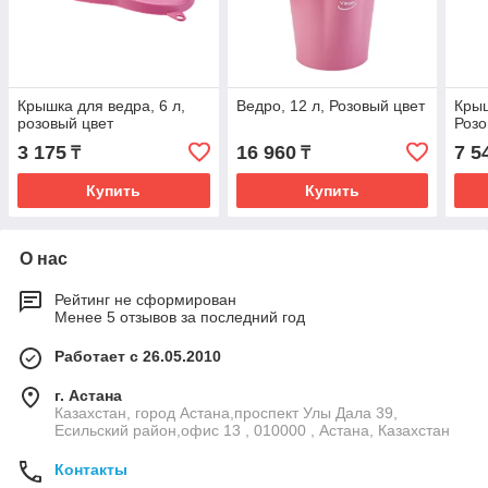
Крышка для ведра, 6 л,
Ведро, 12 л, Розовый цвет
Крыш
розовый цвет
Розо
3 175
16 960
7 5
₸
₸
Купить
Купить
О нас
Рейтинг не сформирован
Менее 5 отзывов за последний год
Работает с 26.05.2010
г. Астана
Казахстан, город Астана,проспект Улы Дала 39,
Есильский район,офис 13 , 010000 , Астана, Казахстан
Контакты