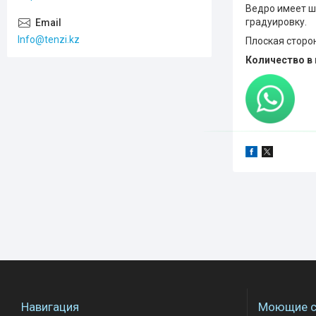
Ведро имеет ши
градуировку.
Info@tenzi.kz
Плоская сторо
Количество в 
Навигация
Моющие с