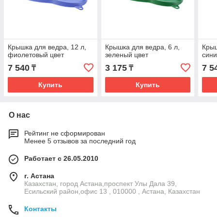
Крышка для ведра, 12 л,
Крышка для ведра, 6 л,
Крыш
фиолетовый цвет
зеленый цвет
сини
7 540
3 175
7 5
₸
₸
Купить
Купить
О нас
Рейтинг не сформирован
Менее 5 отзывов за последний год
Работает с 26.05.2010
г. Астана
Казахстан, город Астана,проспект Улы Дала 39,
Есильский район,офис 13 , 010000 , Астана, Казахстан
Контакты