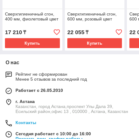
Сверхгигиеничный сгон,
Сверхгигиеничный сгон,
Свер
400 мм, фиолетовый цвет
600 мм, розовый цвет
600 
17 210
22 055
22 
₸
₸
Купить
Купить
О нас
Рейтинг не сформирован
Менее 5 отзывов за последний год
Работает с 26.05.2010
г. Астана
Казахстан, город Астана,проспект Улы Дала 39,
Есильский район,офис 13 , 010000 , Астана, Казахстан
Контакты
Сегодня работает с 10:00 до 16:00
Показать весь график работы