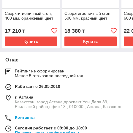
Сверхгигиеничный сгон,
Сверхгигиеничный сгон,
Свер
400 мм, оранжевый цвет
500 мм, красный цвет
600 
17 210
18 380
22 
₸
₸
Купить
Купить
О нас
Рейтинг не сформирован
Менее 5 отзывов за последний год
Работает с 26.05.2010
г. Астана
Казахстан, город Астана,проспект Улы Дала 39,
Есильский район,офис 13 , 010000 , Астана, Казахстан
Контакты
Сегодня работает с 09:00 до 18:00
Показать весь график работы