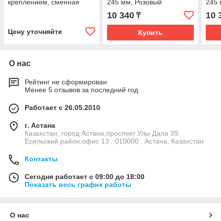
креплением, сменная
245 мм, Розовый
245 
кассета, 500 мм, желтый
10 340
10 
₸
цвет
Цену уточняйте
Купить
О нас
Рейтинг не сформирован
Менее 5 отзывов за последний год
Работает с 26.05.2010
г. Астана
Казахстан, город Астана,проспект Улы Дала 39,
Есильский район,офис 13 , 010000 , Астана, Казахстан
Контакты
Сегодня работает с 09:00 до 18:00
Показать весь график работы
О нас