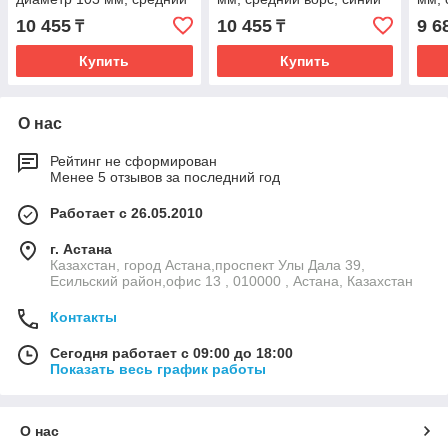
ворс, зеленый цвет
цвет
цвет
10 455
10 455
9 6
₸
₸
Купить
Купить
О нас
Рейтинг не сформирован
Менее 5 отзывов за последний год
Работает с 26.05.2010
г. Астана
Казахстан, город Астана,проспект Улы Дала 39,
Есильский район,офис 13 , 010000 , Астана, Казахстан
Контакты
Сегодня работает с 09:00 до 18:00
Показать весь график работы
О нас