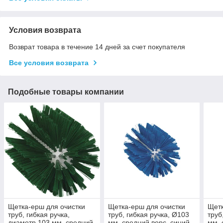
Условия возврата
Возврат товара в течение 14 дней за счет покупателя
Все условия возврата
Подобные товары компании
Щетка-ерш для очистки
Щетка-ерш для очистки
Щетк
труб, гибкая ручка,
труб, гибкая ручка, Ø103
труб
диаметр 103 мм, средний
мм, средний ворс, синий
мм, 