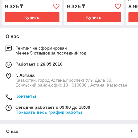
ворс, синий цвет
ворс, красный цвет
ворс
9 325
9 325
8 9
₸
₸
Купить
Купить
О нас
Рейтинг не сформирован
Менее 5 отзывов за последний год
Работает с 26.05.2010
г. Астана
Казахстан, город Астана,проспект Улы Дала 39,
Есильский район,офис 13 , 010000 , Астана, Казахстан
Контакты
Сегодня работает с 09:00 до 18:00
Показать весь график работы
О нас