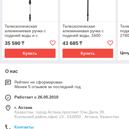
Телескопическая
Телескопическая
Теле
алюминиевая ручка с
алюминиевая ручка с
пода
подачей воды и с
подачей воды, 1600 -
2780
бытроразъемным
2780 мм, Ø31 мм, черный
цвет
35 590
43 685
₸
₸
соединением, 1060 - 1600
цвет
мм, Ø32 мм
Цен
Купить
Купить
О нас
Рейтинг не сформирован
Менее 5 отзывов за последний год
Работает с 26.05.2010
г. Астана
Казахстан, город Астана,проспект Улы Дала 39,
Есильский район,офис 13 , 010000 , Астана, Казахстан
Контакты