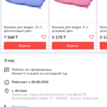
Крышка для ведра, 12 л,
Крышка для ведра, 6 л,
Крыш
фиолетовый цвет
розовый цвет
зеле
7 540
3 175
3 1
₸
₸
Купить
Купить
О нас
Рейтинг не сформирован
Менее 5 отзывов за последний год
Работает с 26.05.2010
г. Астана
Казахстан, город Астана,проспект Улы Дала 39,
Есильский район,офис 13 , 010000 , Астана, Казахстан
Контакты