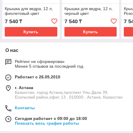
Крышка для ведра, 12 л,
Крышка для ведра, 12 л,
Крыш
фиолетовый цвет
черный цвет
Розо
7 540
7 540
7 5
₸
₸
Купить
Купить
О нас
Рейтинг не сформирован
Менее 5 отзывов за последний год
Работает с 26.05.2010
г. Астана
Казахстан, город Астана,проспект Улы Дала 39,
Есильский район,офис 13 , 010000 , Астана, Казахстан
Контакты
Сегодня работает с 09:00 до 18:00
Показать весь график работы