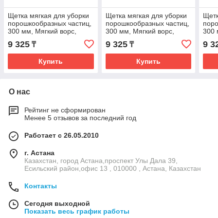
Щетка мягкая для уборки
Щетка мягкая для уборки
Щетк
порошкообразных частиц,
порошкообразных частиц,
поро
300 мм, Мягкий ворс,
300 мм, Мягкий ворс,
300 
зеленый цвет
синий цвет
белы
9 325
9 325
9 3
₸
₸
Купить
Купить
О нас
Рейтинг не сформирован
Менее 5 отзывов за последний год
Работает с 26.05.2010
г. Астана
Казахстан, город Астана,проспект Улы Дала 39,
Есильский район,офис 13 , 010000 , Астана, Казахстан
Контакты
Сегодня выходной
Показать весь график работы