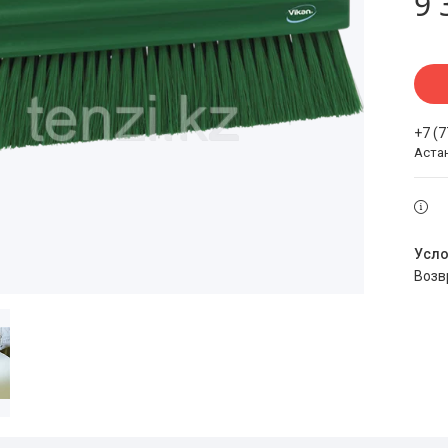
9 
+7 (
Аста
воз