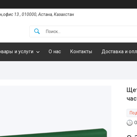
,офис 13 , 010000, Астана, Казахстан
овары и услуги
О нас
Контакты
Доставка и опл
Щет
час
Под
О