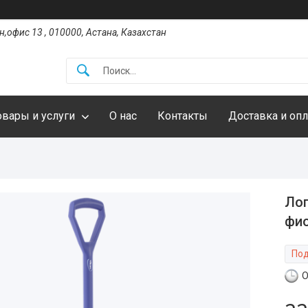
,офис 13 , 010000, Астана, Казахстан
овары и услуги
О нас
Контакты
Доставка и опл
Лоп
фи
Под
О