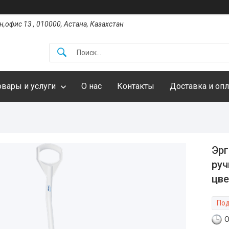
,офис 13 , 010000, Астана, Казахстан
овары и услуги
О нас
Контакты
Доставка и опл
Эрг
руч
цве
Под
О