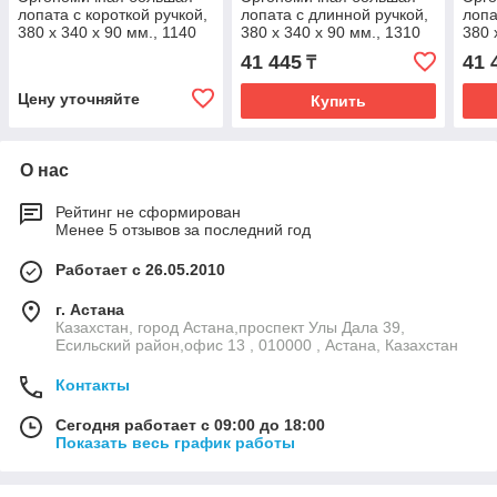
лопата с короткой ручкой,
лопата с длинной ручкой,
лопа
380 x 340 x 90 мм., 1140
380 x 340 x 90 мм., 1310
380 
мм, желтый цвет
мм, зеленый цвет
мм, 
41 445
41 
₸
Цену уточняйте
Купить
О нас
Рейтинг не сформирован
Менее 5 отзывов за последний год
Работает с 26.05.2010
г. Астана
Казахстан, город Астана,проспект Улы Дала 39,
Есильский район,офис 13 , 010000 , Астана, Казахстан
Контакты
Сегодня работает с 09:00 до 18:00
Показать весь график работы