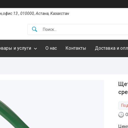
,офис 13 , 010000, Астана, Казахстан
овары и услуги
О нас
Контакты
Доставка и опл
Щет
сре
Под
О
Цен