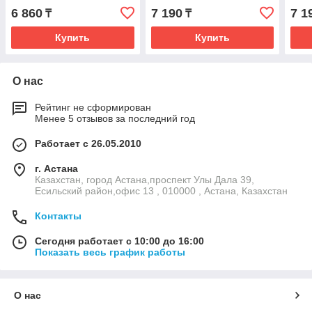
ворс, красный цвет
6 860
7 190
7 1
₸
₸
Купить
Купить
О нас
Рейтинг не сформирован
Менее 5 отзывов за последний год
Работает с 26.05.2010
г. Астана
Казахстан, город Астана,проспект Улы Дала 39,
Есильский район,офис 13 , 010000 , Астана, Казахстан
Контакты
Сегодня работает с 10:00 до 16:00
Показать весь график работы
О нас