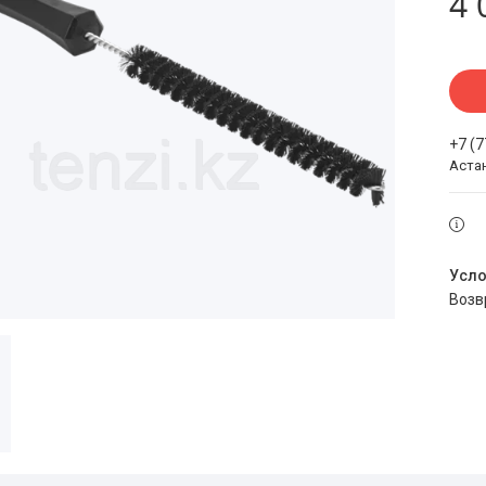
4 
+7 (
Аста
воз