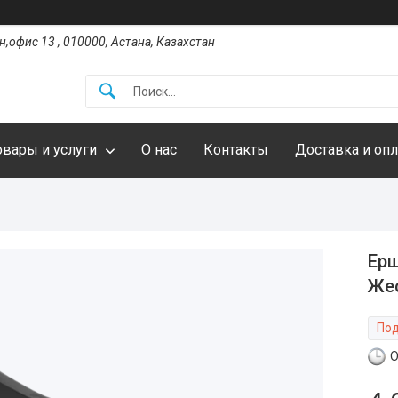
,офис 13 , 010000, Астана, Казахстан
овары и услуги
О нас
Контакты
Доставка и опл
Ерш
Жес
Под
О