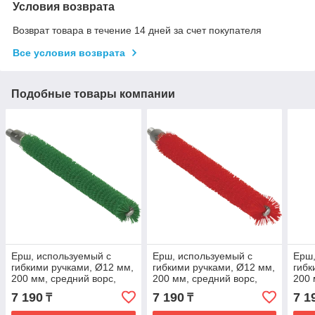
Условия возврата
Возврат товара в течение 14 дней за счет покупателя
Все условия возврата
Подобные товары компании
Ерш, используемый с
Ерш, используемый с
Ерш,
гибкими ручками, Ø12 мм,
гибкими ручками, Ø12 мм,
гибк
200 мм, средний ворс,
200 мм, средний ворс,
200 
зеленый цвет
красный цвет
белы
7 190
7 190
7 1
₸
₸