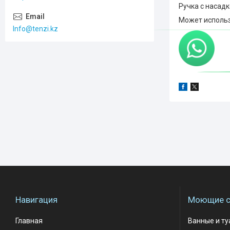
Ручка с насад
Может использ
Info@tenzi.kz
Навигация
Моющие с
Главная
Ванные и т