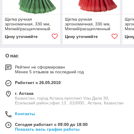
Щетка ручная
Щетка ручная
Щетк
эргономичная, 330 мм,
эргономичная, 330 мм,
эрго
Мягкий/расщепленный
Мягкий/расщепленный
Мяг
ворс, зеленый цвет
ворс, красный цвет
ворс
Цену уточняйте
Цену уточняйте
Цен
О нас
Рейтинг не сформирован
Менее 5 отзывов за последний год
Работает с 26.05.2010
г. Астана
Казахстан, город Астана,проспект Улы Дала 39,
Есильский район,офис 13 , 010000 , Астана, Казахстан
Контакты
Сегодня работает с 09:00 до 18:00
Показать весь график работы